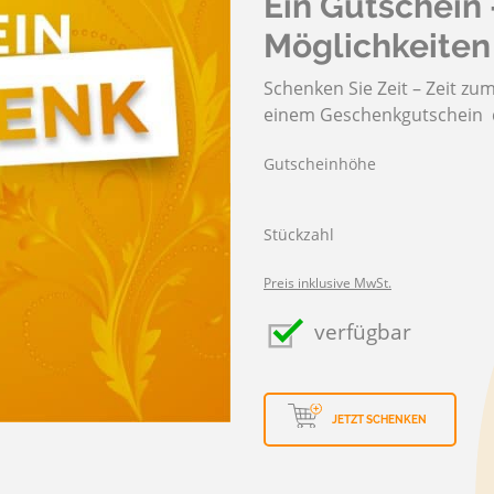
Ein Gutschein 
TRINKWASSER
 STRANDBADKARTEN
Möglichkeiten
Schenken Sie Zeit – Zeit z
einem Geschenkgutschein d
Gutscheinhöhe
Stückzahl
Preis inklusive MwSt.
verfügbar
JETZT SCHENKEN