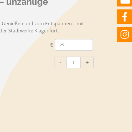
– unzählige
um Genießen und zum Entspannen – mit
er Stadtwerke Klagenfurt.
€
Ein
-
+
Gutschein
-
unzählige
Möglichkeiten
Menge