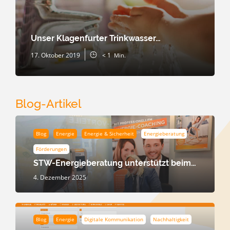
Unser Klagenfurter Trinkwasser…
17. Oktober 2019
< 1
Min.
Blog-Artikel
Blog
Energie
Energie & Sicherheit
Energieberatung
Förderungen
STW-Energieberatung unterstützt beim…
4. Dezember 2025
Blog
Energie
Digitale Kommunikation
Nachhaltigkeit