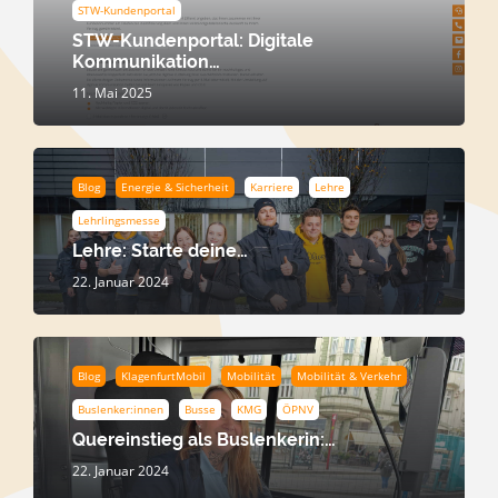
STW-Kundenportal
STW-Kundenportal: Digitale
Kommunikation…
11. Mai 2025
Blog
Energie & Sicherheit
Karriere
Lehre
Lehrlingsmesse
Lehre: Starte deine…
22. Januar 2024
Blog
KlagenfurtMobil
Mobilität
Mobilität & Verkehr
Buslenker:innen
Busse
KMG
ÖPNV
Quereinstieg als Buslenkerin:…
22. Januar 2024