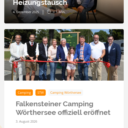
Heizungstausch
< 1
Min.
4. Dezember 2025
Camping
STW
Camping Wörthersee
Falkensteiner Camping
Wörthersee offiziell eröffnet
3. August 2026