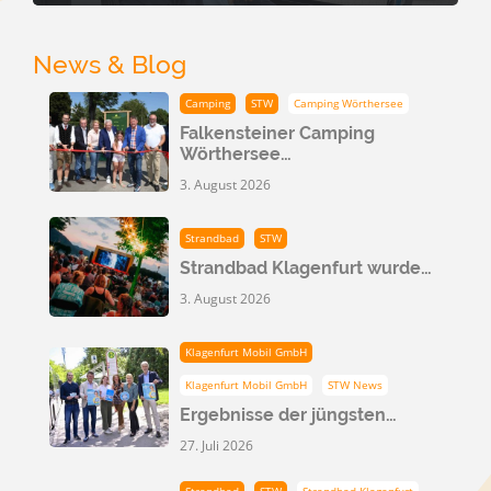
News & Blog
Camping
STW
Camping Wörthersee
Falkensteiner Camping
Wörthersee…
3. August 2026
Strandbad
STW
Strandbad Klagenfurt wurde…
3. August 2026
Klagenfurt Mobil GmbH
Klagenfurt Mobil GmbH
STW News
Ergebnisse der jüngsten…
27. Juli 2026
Strandbad
STW
Strandbad Klagenfurt