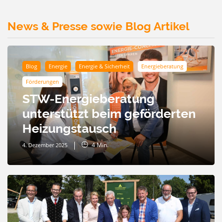
News & Presse sowie Blog Artikel
Blog
Energie
Energie & Sicherheit
Energieberatung
Förderungen
STW-Energieberatung
unterstützt beim geförderten
Heizungstausch
4
Min.
4. Dezember 2025