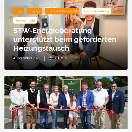
Blog
Energie
Energie & Sicherheit
Energieberatung
Förderungen
STW-Energieberatung
unterstützt beim geförderten
Heizungstausch
< 1
Min.
4. Dezember 2025