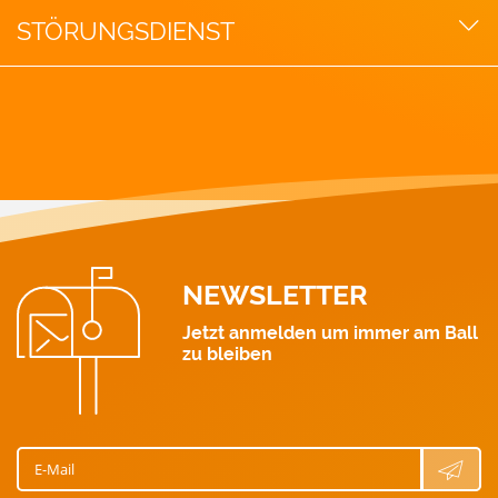
Aktuelle Blogbeiträge
Willkomensbox
STÖRUNGSDIENST
GAS-Notruf: 128
Strom: 0463 521 111
Wärme: 0463 521 211
Gas: 0463 521 311
Wasser: 0463 521 411
NEWSLETTER
Jetzt anmelden um immer am Ball
zu bleiben
E-Mail