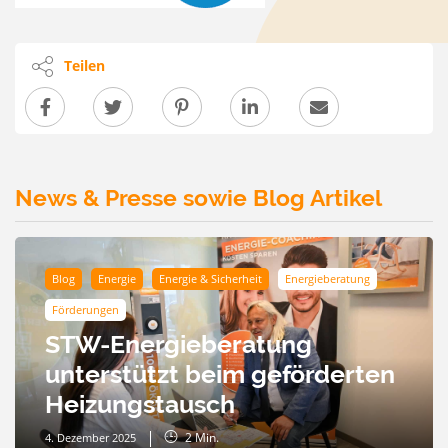
Teilen
News & Presse sowie Blog Artikel
Blog
Energie
Energie & Sicherheit
Energieberatung
Förderungen
STW-Energieberatung
unterstützt beim geförderten
Heizungstausch
2
Min.
4. Dezember 2025