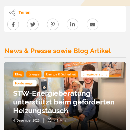
Teilen
News & Presse sowie Blog Artikel
Blog
Energie
Energie & Sicherheit
Energieberatung
Förderungen
STW-Energieberatung
unterstützt beim geförderten
Heizungstausch
< 1
Min.
4. Dezember 2025