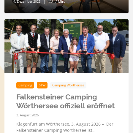
7
Min.
4. Dezember 2025
Camping
STW
Camping Wörthersee
Falkensteiner Camping
Wörthersee offiziell eröffnet
3. August 2026
Klagenfurt am Wörthersee, 3. August 2026 – Der
Falkensteiner Camping Wörthersee ist…