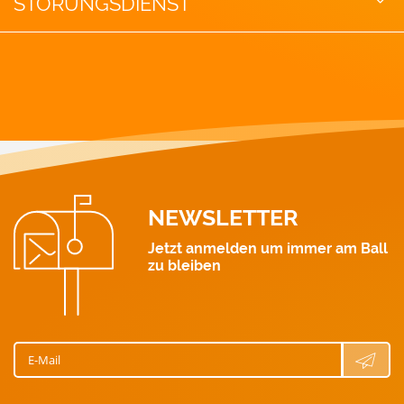
STÖRUNGSDIENST
GAS-Notruf: 128
Strom: 0463 521 111
Wärme: 0463 521 211
Gas: 0463 521 311
Wasser: 0463 521 411
NEWSLETTER
Jetzt anmelden um immer am Ball
zu bleiben
E-Mail