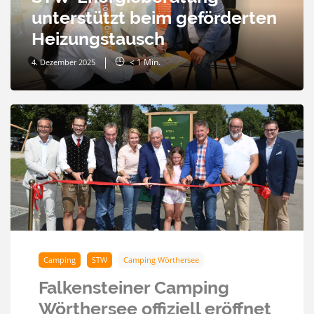
unterstützt beim geförderten
Heizungstausch
< 1
Min.
4. Dezember 2025
Camping
STW
Camping Wörthersee
Falkensteiner Camping
Wörthersee offiziell eröffnet