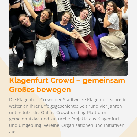
Klagenfurt Crowd – gemeinsam
Großes bewegen
Die Klagenfurt-Crowd der Stadtwerke Klagenfurt schreibt
weiter an ihrer Erfolgsgeschichte: Seit rund vier Jahren
unterstützt die Online-Crowdfunding-Plattform
gemeinnützige und kulturelle Projekte aus Klagenfurt
und Umgebung. Vereine, Organisationen und Initiativen
aus…