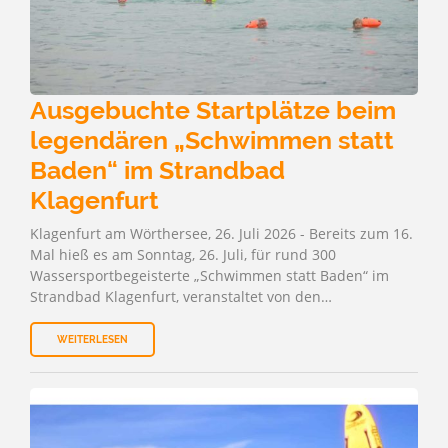
Ausgebuchte Startplätze beim
legendären „Schwimmen statt
Baden“ im Strandbad
Klagenfurt
Klagenfurt am Wörthersee, 26. Juli 2026 - Bereits zum 16.
Mal hieß es am Sonntag, 26. Juli, für rund 300
Wassersportbegeisterte „Schwimmen statt Baden“ im
Strandbad Klagenfurt, veranstaltet von den…
WEITERLESEN