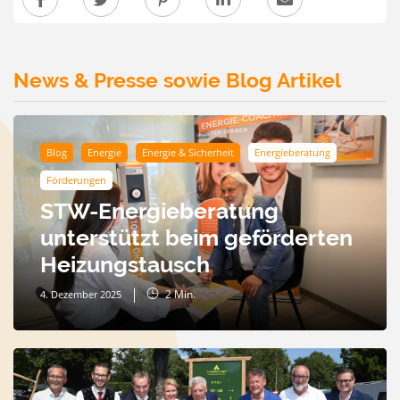
News & Presse sowie Blog Artikel
Blog
Energie
Energie & Sicherheit
Energieberatung
Förderungen
STW-Energieberatung
unterstützt beim geförderten
Heizungstausch
2
Min.
4. Dezember 2025