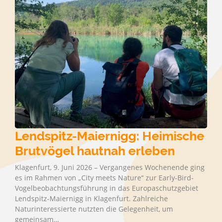
Lendspitz-Maiernigg: Heimische
Brutvögel hautnah erleben
Klagenfurt, 9. Juni 2026 – Vergangenes Wochenende ging
es im Rahmen von „City meets Nature“ zur Early-Bird-
Vogelbeobachtungsführung in das Europaschutzgebiet
Lendspitz-Maiernigg in Klagenfurt. Zahlreiche
Naturinteressierte nutzten die Gelegenheit, um
gemeinsam…