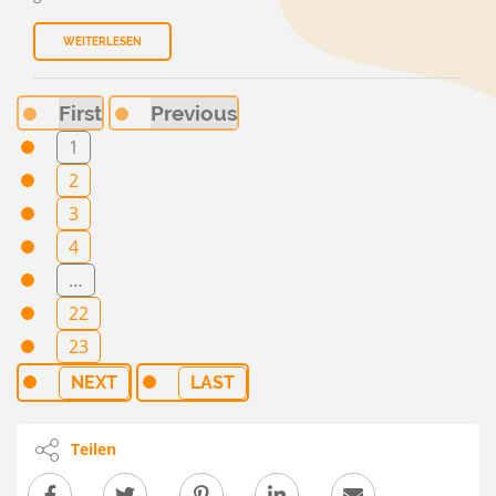
WEITERLESEN
First
Previous
1
2
3
4
…
22
23
NEXT
LAST
Teilen