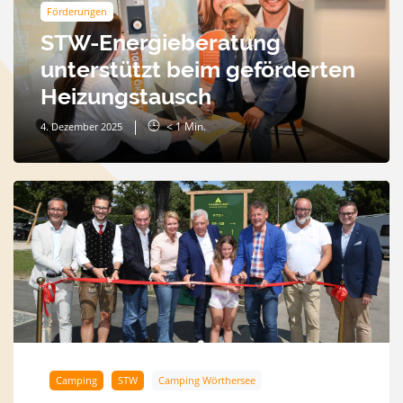
Förderungen
STW-Energieberatung
unterstützt beim geförderten
Heizungstausch
< 1
Min.
4. Dezember 2025
Camping
STW
Camping Wörthersee