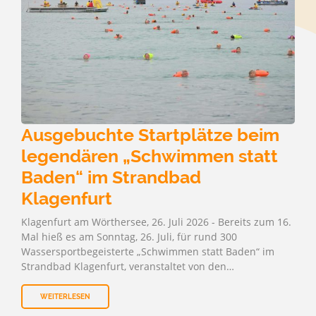
Ausgebuchte Startplätze beim
legendären „Schwimmen statt
Baden“ im Strandbad
Klagenfurt
Klagenfurt am Wörthersee, 26. Juli 2026 - Bereits zum 16.
Mal hieß es am Sonntag, 26. Juli, für rund 300
Wassersportbegeisterte „Schwimmen statt Baden“ im
Strandbad Klagenfurt, veranstaltet von den…
WEITERLESEN