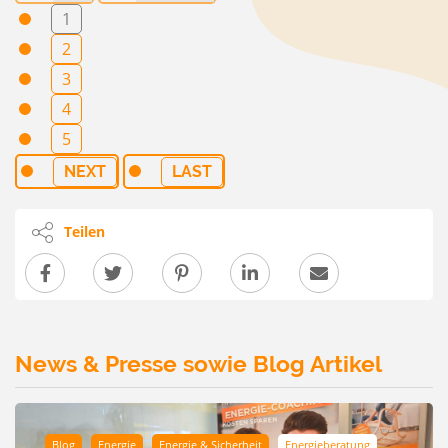
1
2
3
4
5
NEXT
LAST
Teilen
News & Presse sowie Blog Artikel
Blog
Energie
Energie & Sicherheit
Energieberatung