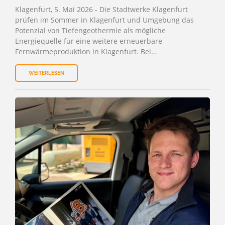
Klagenfurt, 5. Mai 2026 - Die Stadtwerke Klagenfurt
prüfen im Sommer in Klagenfurt und Umgebung das
Potenzial von Tiefengeothermie als mögliche
Energiequelle für eine weitere erneuerbare
Fernwärmeproduktion in Klagenfurt. Bei…
WEITERLESEN