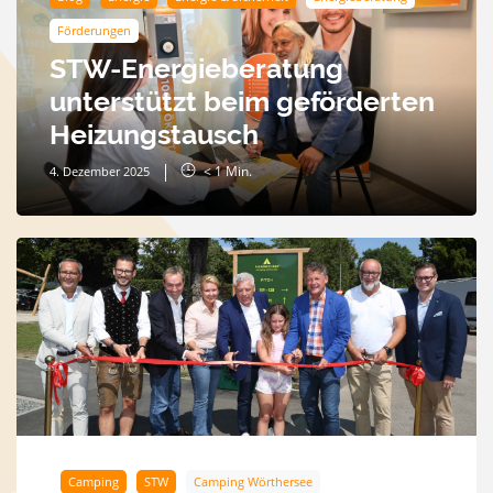
Förderungen
STW-Energieberatung
unterstützt beim geförderten
Heizungstausch
< 1
Min.
4. Dezember 2025
Camping
STW
Camping Wörthersee