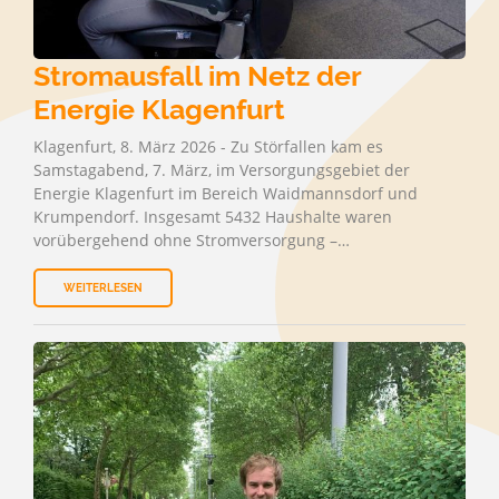
Stromausfall im Netz der
Energie Klagenfurt
Klagenfurt, 8. März 2026 - Zu Störfallen kam es
Samstagabend, 7. März, im Versorgungsgebiet der
Energie Klagenfurt im Bereich Waidmannsdorf und
Krumpendorf. Insgesamt 5432 Haushalte waren
vorübergehend ohne Stromversorgung –…
WEITERLESEN