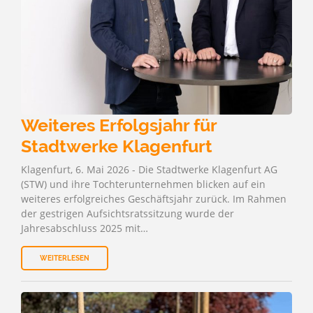
Weiteres Erfolgsjahr für
Stadtwerke Klagenfurt
Klagenfurt, 6. Mai 2026 - Die Stadtwerke Klagenfurt AG
(STW) und ihre Tochterunternehmen blicken auf ein
weiteres erfolgreiches Geschäftsjahr zurück. Im Rahmen
der gestrigen Aufsichtsratssitzung wurde der
Jahresabschluss 2025 mit…
WEITERLESEN