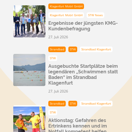
Klagenfurt Mobil GmbH
Klagenfurt Mobil GmbH
STW News
Ergebnisse der jüngsten KMG-
Kundenbefragung
27. Juli 2026
Strandbad
STW
Strandbad Klagenfurt
STW
Ausgebuchte Startplätze beim
legendären „Schwimmen statt
Baden“ im Strandbad
Klagenfurt
27. Juli 2026
Strandbad
STW
Strandbad Klagenfurt
STW
Aktionstag: Gefahren des
Ertrinkens kennen und im
Notfall kompetent helfen