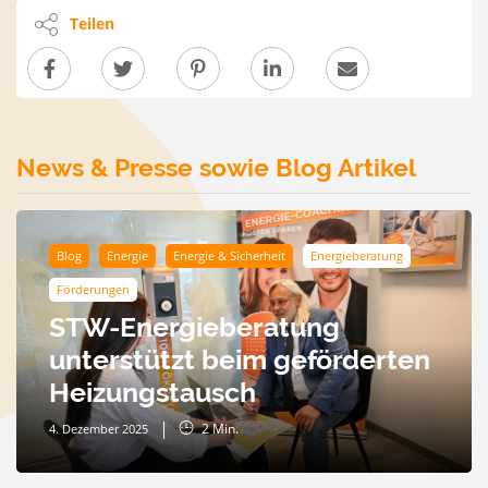
Teilen
News & Presse sowie Blog Artikel
Blog
Energie
Energie & Sicherheit
Energieberatung
Förderungen
STW-Energieberatung
unterstützt beim geförderten
Heizungstausch
2
Min.
4. Dezember 2025