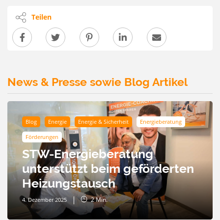
Teilen
News & Presse sowie Blog Artikel
Blog
Energie
Energie & Sicherheit
Energieberatung
Förderungen
STW-Energieberatung
unterstützt beim geförderten
Heizungstausch
2
Min.
4. Dezember 2025