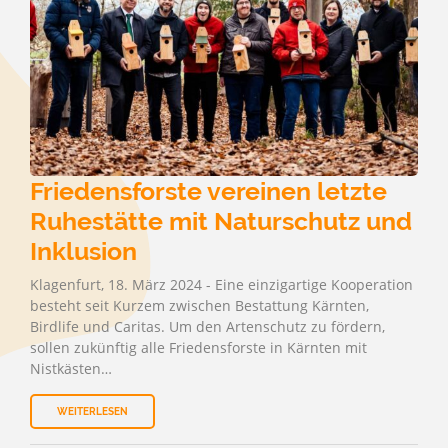
Friedensforste vereinen letzte
Ruhestätte mit Naturschutz und
Inklusion
Klagenfurt, 18. März 2024 - Eine einzigartige Kooperation
besteht seit Kurzem zwischen Bestattung Kärnten,
Birdlife und Caritas. Um den Artenschutz zu fördern,
sollen zukünftig alle Friedensforste in Kärnten mit
Nistkästen…
WEITERLESEN