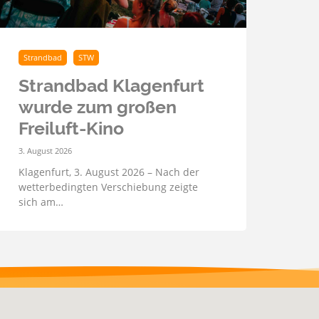
Strandbad
STW
Strandbad Klagenfurt
wurde zum großen
Freiluft-Kino
3. August 2026
Klagenfurt, 3. August 2026 – Nach der
wetterbedingten Verschiebung zeigte
sich am…