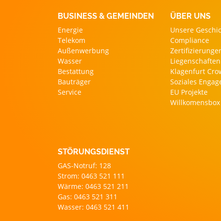
BUSINESS & GEMEINDEN
ÜBER UNS
Energie
Unsere Geschi
Telekom
Compliance
Außenwerbung
Zertifizierunge
Wasser
Liegenschaften
Bestattung
Klagenfurt Cr
Bauträger
Soziales Enga
Service
EU Projekte
Willkomensbox
STÖRUNGSDIENST
GAS-Notruf: 128
Strom: 0463 521 111
Wärme: 0463 521 211
Gas: 0463 521 311
Wasser: 0463 521 411