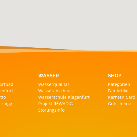
WASSER
SHOP
ortbad
Wasserqualität
Kategorien
enfurt
Wasseranschluss
Fan Artikel
tto
Wasserschule Klagenfurt
Kärnten Card
ernigg
Projekt REWADIG
Gutscheine
Störungsinfo