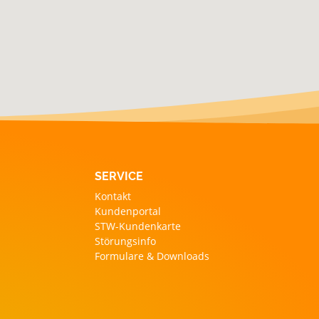
SERVICE
Kontakt
Kundenportal
STW-Kundenkarte
Störungsinfo
Formulare & Downloads