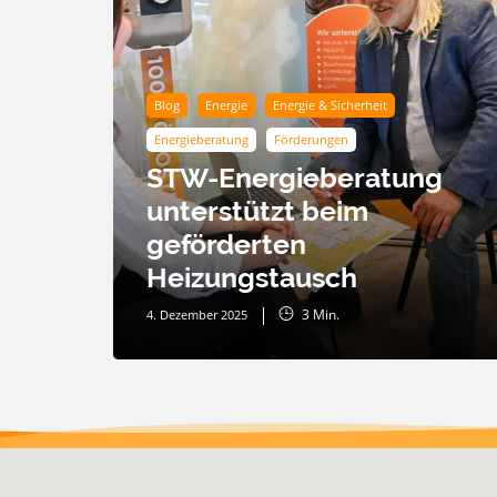
Blog
Energie
Energie & Sicherheit
Energieberatung
Förderungen
STW-Energieberatung
unterstützt beim
geförderten
Heizungstausch
3
Min.
4. Dezember 2025