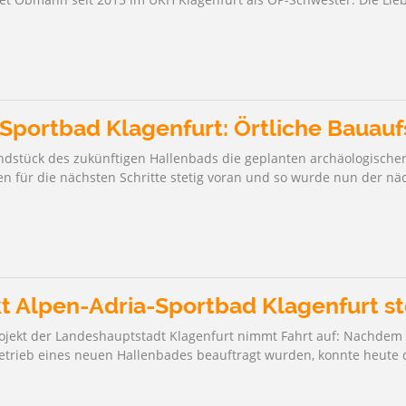
TRINKWASSER
 STRANDBADKARTEN
Sportbad Klagenfurt: Örtliche Bauauf
undstück des zukünftigen Hallenbads die geplanten archäologisc
en für die nächsten Schritte stetig voran und so wurde nun der nä
t Alpen-Adria-Sportbad Klagenfurt st
ojekt der Landeshauptstadt Klagenfurt nimmt Fahrt auf: Nachdem 
etrieb eines neuen Hallenbades beauftragt wurden, konnte heute