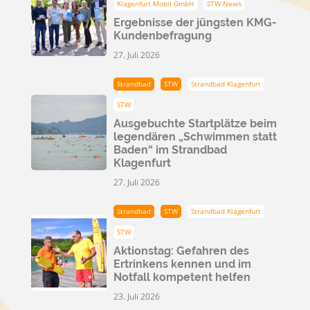
Klagenfurt Mobil GmbH
STW News
Ergebnisse der jüngsten KMG-
Kundenbefragung
27. Juli 2026
Strandbad
STW
Strandbad Klagenfurt
STW
Ausgebuchte Startplätze beim
legendären „Schwimmen statt
Baden“ im Strandbad
Klagenfurt
27. Juli 2026
Strandbad
STW
Strandbad Klagenfurt
STW
Aktionstag: Gefahren des
Ertrinkens kennen und im
Notfall kompetent helfen
23. Juli 2026