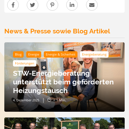
News & Presse sowie Blog Artikel
Blog
Energie
Energie & Sicherheit
Energieberatung
Förderungen
STW-Energieberatung
unterstützt beim geförderten
Heizungstausch
< 1
Min.
4. Dezember 2025