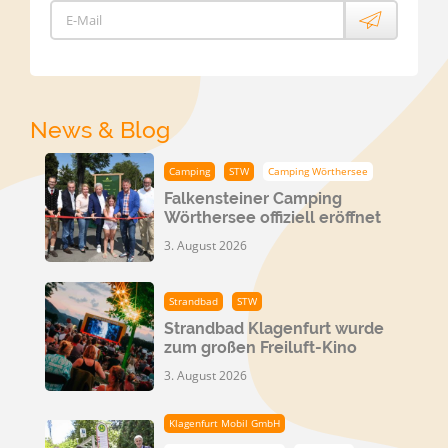
E-Mail
News & Blog
Camping
STW
Camping Wörthersee
Falkensteiner Camping
Wörthersee offiziell eröffnet
3. August 2026
Strandbad
STW
Strandbad Klagenfurt wurde
zum großen Freiluft-Kino
3. August 2026
Klagenfurt Mobil GmbH