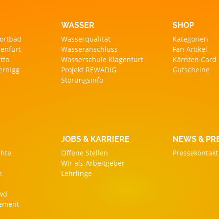
WASSER
SHOP
ortbad
Wasserqualität
Kategorien
enfurt
Wasseranschluss
Fan Artikel
tto
Wasserschule Klagenfurt
Kärnten Card
ernigg
Projekt REWADIG
Gutscheine
Störungsinfo
JOBS & KARRIERE
NEWS & PR
chte
Offene Stellen
Pressekontakt
Wir als Arbeitgeber
n
Lehrlinge
owd
gement