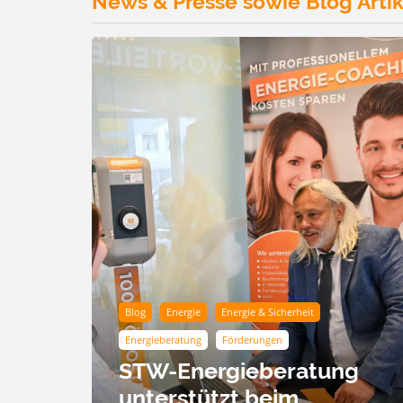
News & Presse sowie Blog Artik
Blog
Energie
Energie & Sicherheit
Energieberatung
Förderungen
STW-Energieberatung
unterstützt beim