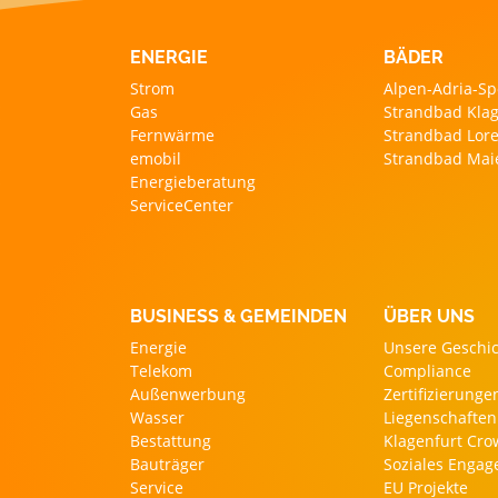
ENERGIE
BÄDER
Strom
Alpen-Adria-Sp
Gas
Strandbad Klag
Fernwärme
Strandbad Lore
emobil
Strandbad Mai
Energieberatung
ServiceCenter
BUSINESS & GEMEINDEN
ÜBER UNS
Energie
Unsere Geschi
Telekom
Compliance
Außenwerbung
Zertifizierunge
Wasser
Liegenschaften
Bestattung
Klagenfurt Cr
Bauträger
Soziales Enga
Service
EU Projekte