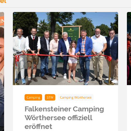
el
Camping
STW
Camping Wörthersee
Falkensteiner Camping
Wörthersee offiziell
eröffnet