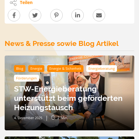
Teilen
News & Presse sowie Blog Artikel
Blog
Energie
Energie & Sicherheit
Energieberatung
Förderungen
STW-Energieberatung
unterstützt beim geförderten
Heizungstausch
2
Min.
4. Dezember 2025