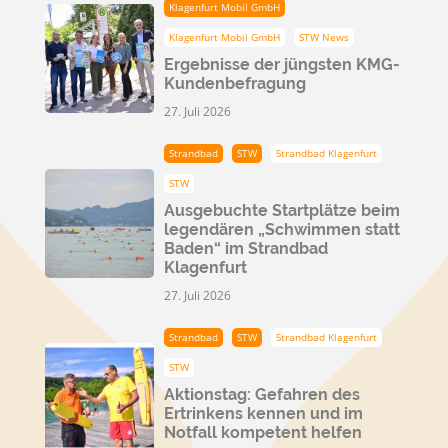
Klagenfurt Mobil GmbH
Klagenfurt Mobil GmbH
STW News
Ergebnisse der jüngsten KMG-
Kundenbefragung
27. Juli 2026
Strandbad
STW
Strandbad Klagenfurt
STW
Ausgebuchte Startplätze beim
legendären „Schwimmen statt
Baden“ im Strandbad
Klagenfurt
27. Juli 2026
Strandbad
STW
Strandbad Klagenfurt
STW
Aktionstag: Gefahren des
Ertrinkens kennen und im
Notfall kompetent helfen