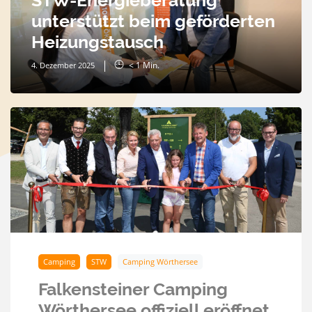
unterstützt beim geförderten
Heizungstausch
< 1
Min.
4. Dezember 2025
Camping
STW
Camping Wörthersee
Falkensteiner Camping
Wörthersee offiziell eröffnet