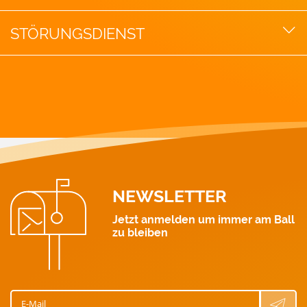
EU Projekte
Aktuelle Blogbeiträge
Willkomensbox
STÖRUNGSDIENST
GAS-Notruf: 128
Strom: 0463 521 111
Wärme: 0463 521 211
Gas: 0463 521 311
Wasser: 0463 521 411
NEWSLETTER
Jetzt anmelden um immer am Ball
zu bleiben
E-Mail