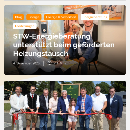
Blog
Energie
Energie & Sicherheit
Energieberatung
Förderungen
STW-Energieberatung
unterstützt beim geförderten
Heizungstausch
< 1
Min.
4. Dezember 2025