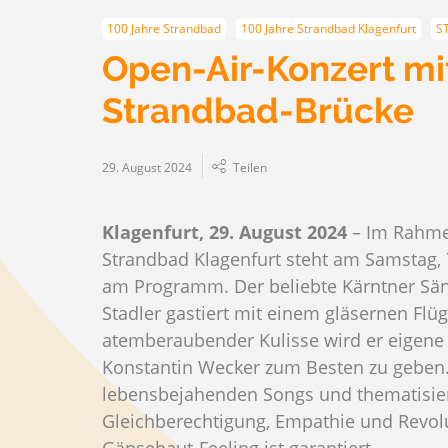
100 Jahre Strandbad
100 Jahre Strandbad Klagenfurt
S
Open-Air-Konzert mit
Strandbad-Brücke
29. August 2024
Teilen
Klagenfurt, 29. August 2024
– Im Rahmen
Strandbad Klagenfurt steht am Samstag, 
am Programm. Der beliebte Kärntner Sä
Stadler gastiert mit einem gläsernen Flü
atemberaubender Kulisse wird er eigen
Konstantin Wecker zum Besten zu geben.
lebensbejahenden Songs und thematisier
Gleichberechtigung, Empathie und Revolu
Gänsehaut-Feeling ist garantiert.