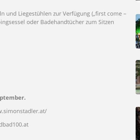
ln und Liegestühlen zur Verfügung („first come –
mpingsessel oder Badehandtücher zum Sitzen
eptember.
w.simonstadler.at/
ndbad100.at