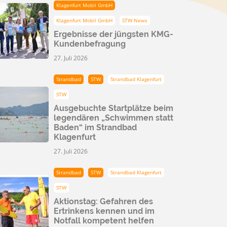
Klagenfurt Mobil GmbH
Klagenfurt Mobil GmbH
STW News
Ergebnisse der jüngsten KMG-
Kundenbefragung
27. Juli 2026
Strandbad
STW
Strandbad Klagenfurt
STW
Ausgebuchte Startplätze beim
legendären „Schwimmen statt
Baden“ im Strandbad
Klagenfurt
27. Juli 2026
Strandbad
STW
Strandbad Klagenfurt
STW
Aktionstag: Gefahren des
Ertrinkens kennen und im
Notfall kompetent helfen