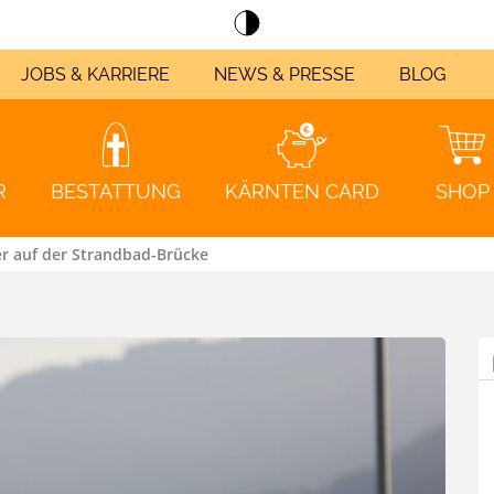
JOBS & KARRIERE
NEWS & PRESSE
BLOG
R
BESTATTUNG
KÄRNTEN CARD
SHOP
r auf der Strandbad-Brücke
Klagenfurt
nportal
kunde werden
m?
strom Klagenfurt
strom Villach
eichnung
ZUM KUNDENPORTAL
JETZT KUNDE WERDEN!