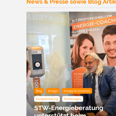
News & Presse sowie Blog Artik
Blog
Energie
Energie & Sicherheit
Energieberatung
Förderungen
STW-Energieberatung
unterstützt beim