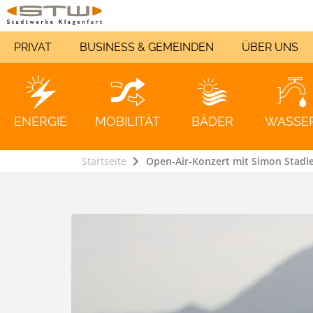
PRIVAT
BUSINESS & GEMEINDEN
ÜBER UNS
ENERGIE
MOBILITÄT
BÄDER
WASSE
Startseite
Open-Air-Konzert mit Simon Stadle
Sonnencity 
Login Kunde
Jetzt Strom
Du ziehst u
Photovoltaik
KDSG Sonnen
VDSG Sonnen
Stromkennz