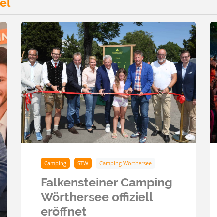
el
Camping
STW
Camping Wörthersee
Falkensteiner Camping
Wörthersee offiziell
eröffnet