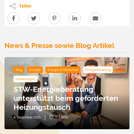
Teilen
News & Presse sowie Blog Artikel
Blog
Energie
Energie & Sicherheit
Energieberatung
Förderungen
STW-Energieberatung
unterstützt beim geförderten
Heizungstausch
< 1
Min.
4. Dezember 2025