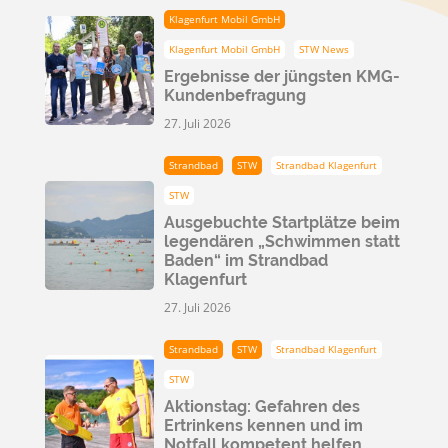
Klagenfurt Mobil GmbH
Klagenfurt Mobil GmbH
STW News
Ergebnisse der jüngsten KMG-
Kundenbefragung
27. Juli 2026
Strandbad
STW
Strandbad Klagenfurt
STW
Ausgebuchte Startplätze beim
legendären „Schwimmen statt
Baden“ im Strandbad
Klagenfurt
27. Juli 2026
Strandbad
STW
Strandbad Klagenfurt
STW
Aktionstag: Gefahren des
Ertrinkens kennen und im
Notfall kompetent helfen