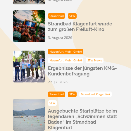
Strandbad
STW
Strandbad Klagenfurt wurde
zum großen Freiluft-Kino
3. August 2026
Klagenfurt Mobil GmbH
Klagenfurt Mobil GmbH
STW News
Ergebnisse der jüngsten KMG-
Kundenbefragung
27. Juli 2026
Strandbad
STW
Strandbad Klagenfurt
STW
Ausgebuchte Startplätze beim
legendären „Schwimmen statt
Baden“ im Strandbad
Klagenfurt