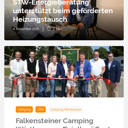
STW-Energieberatung
unterstützt beim geförderten
Heizungstausch
2
Min.
4. Dezember 2025
Camping
STW
Camping Wörthersee
Falkensteiner Camping