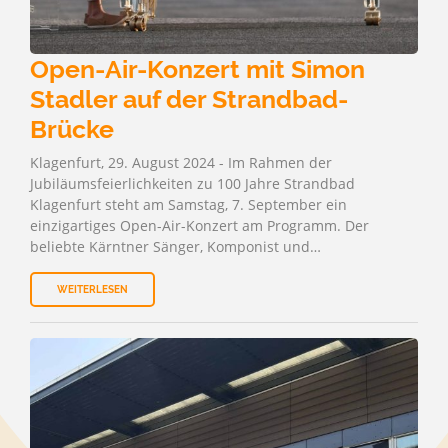
Open-Air-Konzert mit Simon
Stadler auf der Strandbad-
Brücke
Klagenfurt, 29. August 2024 - Im Rahmen der
Jubiläumsfeierlichkeiten zu 100 Jahre Strandbad
Klagenfurt steht am Samstag, 7. September ein
einzigartiges Open-Air-Konzert am Programm. Der
beliebte Kärntner Sänger, Komponist und…
WEITERLESEN