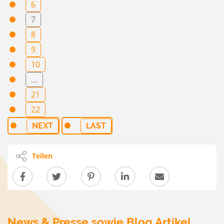
6
7
8
9
10
…
21
22
NEXT
LAST
Teilen
News & Presse sowie Blog Artikel