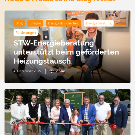
Blog
Energie
Energie & Sicherheit
Energieberatung
Förderungen
STW-Energieberatung
unterstützt beim geförderten
Heizungstausch
2
Min.
4. Dezember 2025