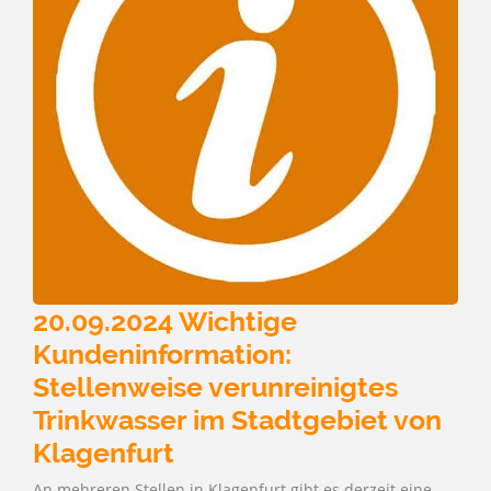
20.09.2024 Wichtige
Kundeninformation:
Stellenweise verunreinigtes
Trinkwasser im Stadtgebiet von
Klagenfurt
An mehreren Stellen in Klagenfurt gibt es derzeit eine