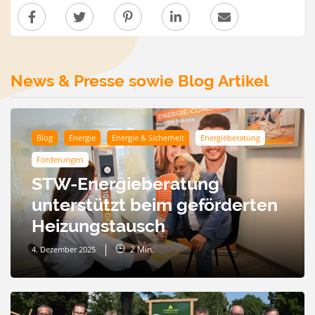
News & Presse sowie Blog Artikel
Blog
Energie
Energie & Sicherheit
Energieberatung
Förderungen
STW-Energieberatung
unterstützt beim geförderten
Heizungstausch
2
Min.
4. Dezember 2025