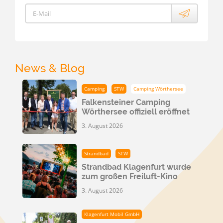
E-Mail
News & Blog
Camping
STW
Camping Wörthersee
Falkensteiner Camping
Wörthersee offiziell eröffnet
3. August 2026
Strandbad
STW
Strandbad Klagenfurt wurde
zum großen Freiluft-Kino
3. August 2026
Klagenfurt Mobil GmbH