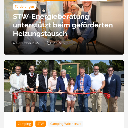
Förderungen
STW-Energieberatung
unterstützt beim geförderten
Heizungstausch
< 1
Min.
4. Dezember 2025
Camping
STW
Camping Wörthersee