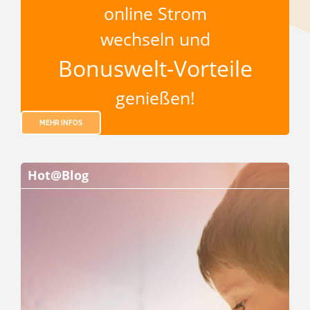
online Strom
wechseln und
Bonuswelt-Vorteile
genießen!
MEHR INFOS
Hot@Blog