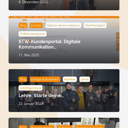
4. Dezember 2025
Blog
Energie
Digitale Kommunikation
Nachhaltigkeit
STW-Kundenportal
STW-Kundenportal: Digitale
Kommunikation…
11. Mai 2025
Blog
Energie & Sicherheit
Karriere
Lehre
Lehrlingsmesse
Lehre: Starte deine…
22. Januar 2024
Blog
KlagenfurtMobil
Mobilität
Mobilität & Verkehr