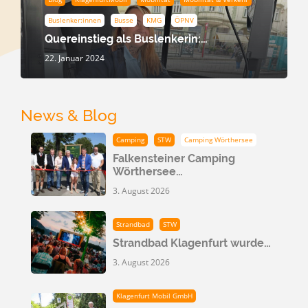
Buslenker:innen
Busse
KMG
ÖPNV
Quereinstieg als Buslenkerin:…
22. Januar 2024
News & Blog
Camping
STW
Camping Wörthersee
Falkensteiner Camping
Wörthersee…
3. August 2026
Strandbad
STW
Strandbad Klagenfurt wurde…
3. August 2026
Klagenfurt Mobil GmbH