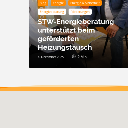
Blog
Energie
Energie & Sicherheit
Energieberatung
Förderungen
STW-Energieberatung
unterstützt beim
geförderten
Heizungstausch
2
Min.
4. Dezember 2025