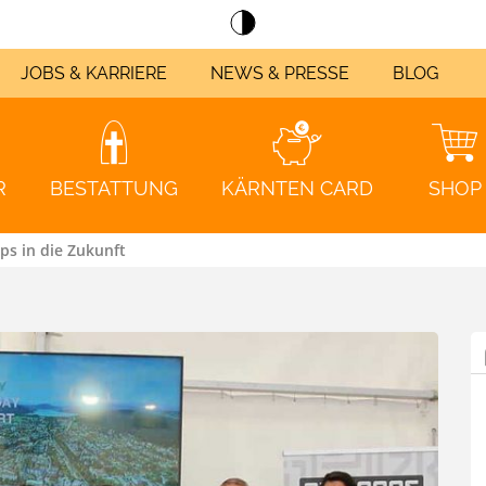
JOBS & KARRIERE
NEWS & PRESSE
BLOG
R
BESTATTUNG
KÄRNTEN CARD
SHOP
ps in die Zukunft
Klagenfurt
nportal
kunde werden
m?
strom Klagenfurt
strom Villach
eichnung
ZUM KUNDENPORTAL
JETZT KUNDE WERDEN!