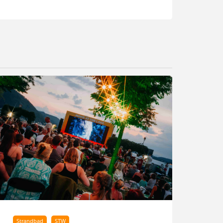
Strandbad
STW