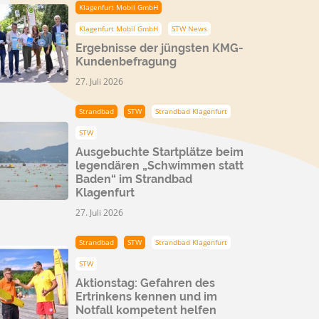
Klagenfurt Mobil GmbH
Klagenfurt Mobil GmbH
STW News
Ergebnisse der jüngsten KMG-
Kundenbefragung
27. Juli 2026
Strandbad
STW
Strandbad Klagenfurt
STW
Ausgebuchte Startplätze beim
legendären „Schwimmen statt
Baden“ im Strandbad
Klagenfurt
27. Juli 2026
Strandbad
STW
Strandbad Klagenfurt
STW
Aktionstag: Gefahren des
Ertrinkens kennen und im
Notfall kompetent helfen