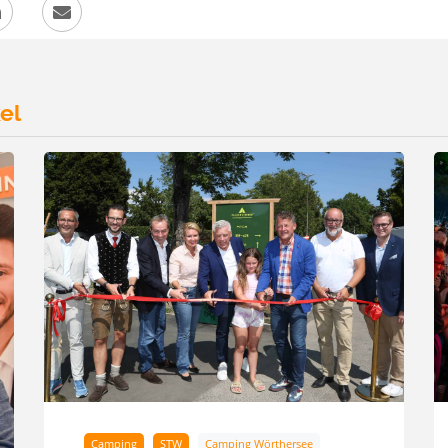
el
Camping
STW
Camping Wörthersee