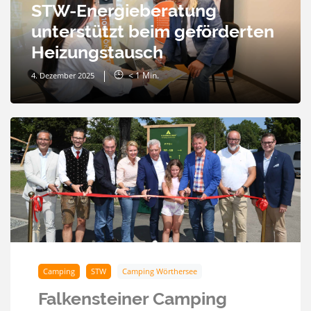
STW-Energieberatung
unterstützt beim geförderten
Heizungstausch
< 1
Min.
4. Dezember 2025
Camping
STW
Camping Wörthersee
Falkensteiner Camping