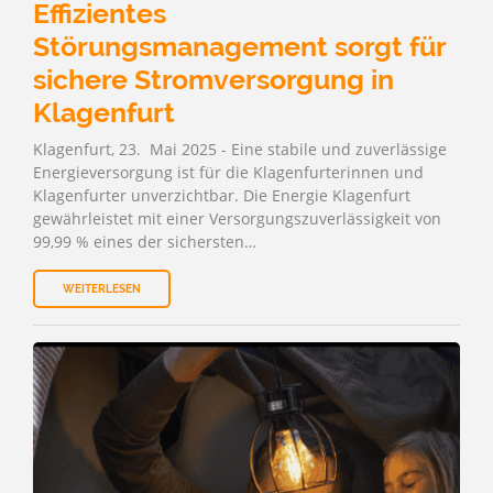
Effizientes
Störungsmanagement sorgt für
sichere Stromversorgung in
Klagenfurt
Klagenfurt, 23. Mai 2025 - Eine stabile und zuverlässige
Energieversorgung ist für die Klagenfurterinnen und
Klagenfurter unverzichtbar. Die Energie Klagenfurt
gewährleistet mit einer Versorgungszuverlässigkeit von
99,99 % eines der sichersten…
WEITERLESEN