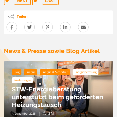
NEXT
LAST
Teilen
News & Presse sowie Blog Artikel
Blog
Energie
Energie & Sicherheit
Energieberatung
Förderungen
STW-Energieberatung
unterstützt beim geförderten
Heizungstausch
2
Min.
4. Dezember 2025