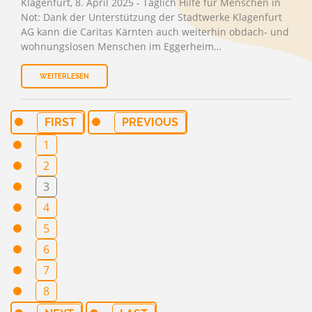
Klagenfurt, 8. April 2025 - Täglich Hilfe für Menschen in
Not: Dank der Unterstützung der Stadtwerke Klagenfurt
AG kann die Caritas Kärnten auch weiterhin obdach- und
wohnungslosen Menschen im Eggerheim…
WEITERLESEN
FIRST
PREVIOUS
1
2
3
4
5
6
7
8