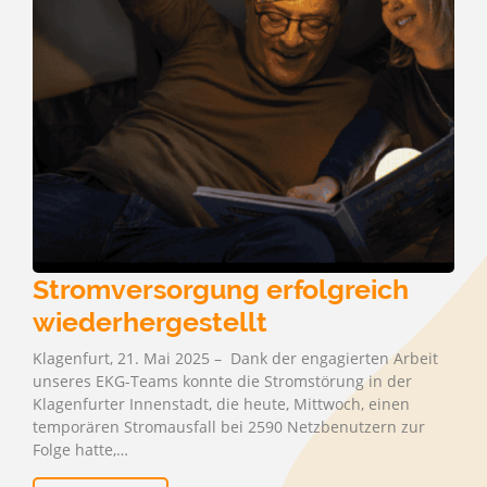
Stromversorgung erfolgreich
wiederhergestellt
Klagenfurt, 21. Mai 2025 – Dank der engagierten Arbeit
unseres EKG-Teams konnte die Stromstörung in der
Klagenfurter Innenstadt, die heute, Mittwoch, einen
temporären Stromausfall bei 2590 Netzbenutzern zur
Folge hatte,…