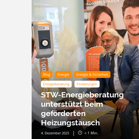
Blog
Energie
Energie & Sicherheit
Energieberatung
Förderungen
STW-Energieberatung
unterstützt beim
geförderten
Heizungstausch
< 1
Min.
4. Dezember 2025