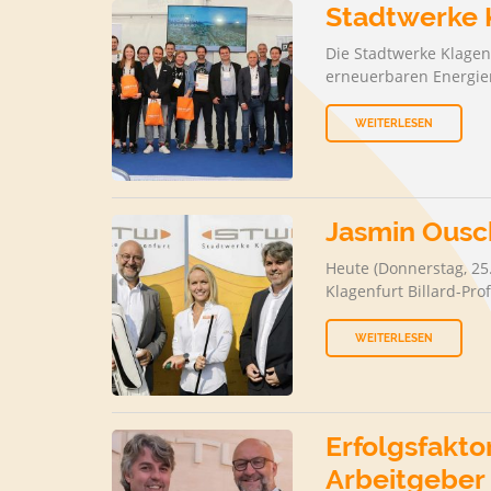
Stadtwerke K
Die Stadtwerke Klagen
erneuerbaren Energien
WEITERLESEN
Jasmin Ousc
Heute (Donnerstag, 25
Klagenfurt Billard-Pro
WEITERLESEN
Erfolgsfakto
Arbeitgeber