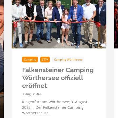
Camping
STW
Camping Wörthersee
Falkensteiner Camping
Wörthersee offiziell
eröffnet
3. August 2026
Klagenfurt am Wörthersee, 3. August
2026 – Der Falkensteiner Camping
Wörthersee ist…