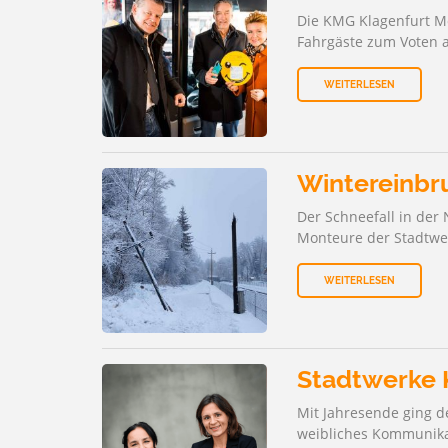
Die KMG Klagenfurt Mo
UNSER 
ZU DEN
Fahrgäste zum Voten a
WEITERLESEN
Wintereinbr
Der Schneefall in der 
Monteure der Stadtwer
WEITERLESEN
Stadtwerke 
Mit Jahresende ging d
weibliches Kommunika