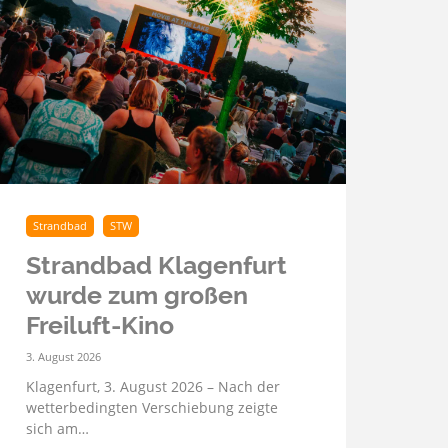
Strandbad
STW
Strandbad Klagenfurt
wurde zum großen
Freiluft-Kino
3. August 2026
Klagenfurt, 3. August 2026 – Nach der
wetterbedingten Verschiebung zeigte
sich am…