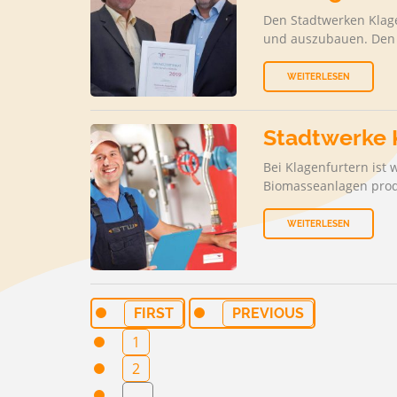
Den Stadtwerken Klagen
und auszubauen. Den G
WEITERLESEN
Stadtwerke K
Bei Klagenfurtern ist
Biomasseanlagen prod
WEITERLESEN
FIRST
PREVIOUS
1
2
…