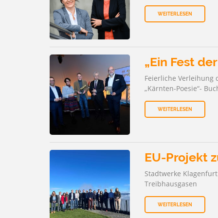
WEITERLESEN
„Ein Fest der
Feierliche Verleihung 
„Kärnten-Poesie“- Buch
WEITERLESEN
EU-Projekt z
Stadtwerke Klagenfurt 
Treibhausgasen
WEITERLESEN