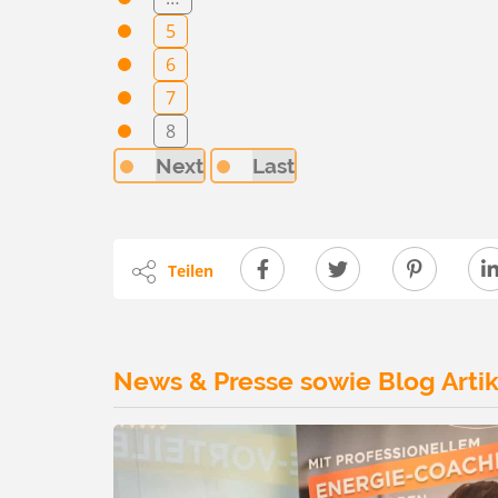
5
6
7
8
Next
Last
Teilen
News & Presse sowie Blog Artik