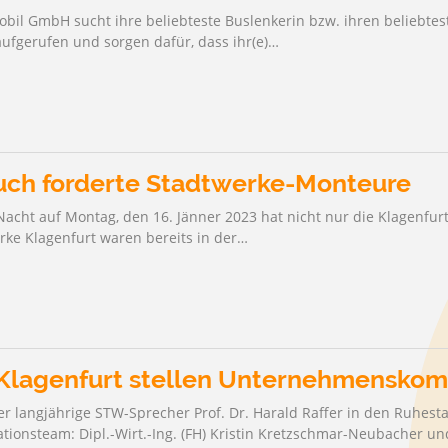
bil GmbH sucht ihre beliebteste Buslenkerin bzw. ihren beliebtest
TRINKWASSER
 STRANDBADKARTEN
ufgerufen und sorgen dafür, dass ihr(e)…
uch forderte Stadtwerke-Monteure
Nacht auf Montag, den 16. Jänner 2023 hat nicht nur die Klagenfur
ke Klagenfurt waren bereits in der…
Klagenfurt stellen Unternehmenskom
er langjährige STW-Sprecher Prof. Dr. Harald Raffer in den Ruhe
tionsteam: Dipl.-Wirt.-Ing. (FH) Kristin Kretzschmar-Neubacher