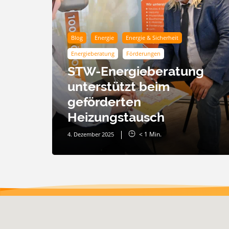
Blog
Energie
Energie & Sicherheit
Energieberatung
Förderungen
STW-Energieberatung
unterstützt beim
geförderten
Heizungstausch
< 1
Min.
4. Dezember 2025