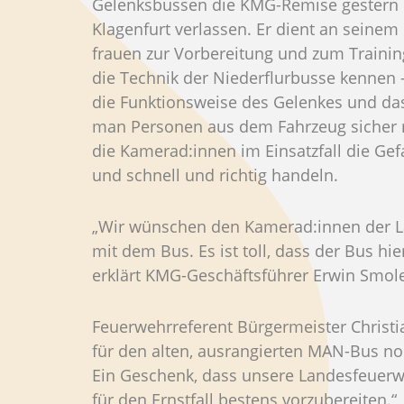
Gelenksbussen die KMG-Remise gestern 
Klagenfurt verlassen. Er dient an sein
frauen zur Vorbereitung und zum Training 
die Technik der Niederflurbusse kennen –
die Funktionsweise des Gelenkes und das
man Personen aus dem Fahrzeug sicher r
die Kamerad:innen im Einsatzfall die Ge
und schnell und richtig handeln.
„Wir wünschen den Kamerad:innen der La
mit dem Bus. Es ist toll, dass der Bus hi
erklärt KMG-Geschäftsführer Erwin Smol
Feuerwehrreferent Bürgermeister Christian
für den alten, ausrangierten MAN-Bus n
Ein Geschenk, dass unsere Landesfeuerw
für den Ernstfall bestens vorzubereiten.“